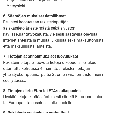
– Yhteysloki
6. Sääntöjen mukaiset tietolähteet
Rekisteri koostetaan rekisterinpitäjän
asiakastietojärjestelmästä sekä sivuston
kävijäseurantatyökalusta, yleisesti saatavilla olevista
internetlähteistä ja muista julkisista sekä maksuttomista
että maksullisista lähteistä.
7. Tietojen säännönmukaiset luovutukset
Rekisterinpitäjä ei luovuta tietoja ulkopuolisille lukuun
ottamatta kohdassa 4 mainittua rekisterinpitäjän
yhteistyökumppania, paitsi Suomen viranomaistoimien niin
edellyttäessä.
8. Tietojen siirto EU:n tai ETA:n ulkopuolelle
Henkilötietoja ei pääsääntöisesti siirretä Euroopan unionin
tai Euroopan talousalueen ulkopuolelle.
9. Rekisterin suojauksen periaatteet