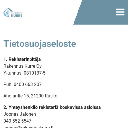
Skip to main content
Tietosuojaseloste
1. Rekisterinpitäjä
Rakennus Kurre Oy
Y-tunnus: 0810137-5
Puh: 0400 663 207
Aholantie 15, 21290 Rusko
2. Yhteyshenkilö rekisteriä koskevissa asioissa
Joonas Jalonen
040 552 5547
joonas@rakennuskurre.fi